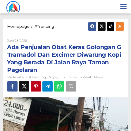
Lewati
ke
konten
Ada
Homepage
#Trending
/
Penjualan
Obat
Oleh
Juni 28, 2026
Keras
Mediasaber
Ada Penjualan Obat Keras Golongan G
Golongan
G
Tramadol Dan Excimer Diwarung Kopi
Tramadol
Yang Berada Di Jalan Raya Taman
Dan
Excimer
Pagelaran
Diwarung
Mediasaber
#Trending
Bogor
Hukum
Keluh Kesah
News
-
,
,
,
,
Kopi
Yang
Berada
Di
Jalan
Raya
Taman
Pagelaran