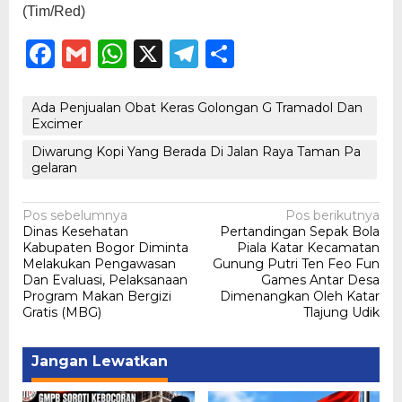
(Tim/Red)
Facebook
Gmail
WhatsApp
X
Telegram
Share
Ada Penjualan Obat Keras Golongan G Tramadol Dan
Excimer
Diwarung Kopi Yang Berada Di Jalan Raya Taman Pa
gelaran
Navigasi
Pos sebelumnya
Pos berikutnya
Dinas Kesehatan
Pertandingan Sepak Bola
pos
Kabupaten Bogor Diminta
Piala Katar Kecamatan
Melakukan Pengawasan
Gunung Putri Ten Feo Fun
Dan Evaluasi, Pelaksanaan
Games Antar Desa
Program Makan Bergizi
Dimenangkan Oleh Katar
Gratis (MBG)
Tlajung Udik
Jangan Lewatkan