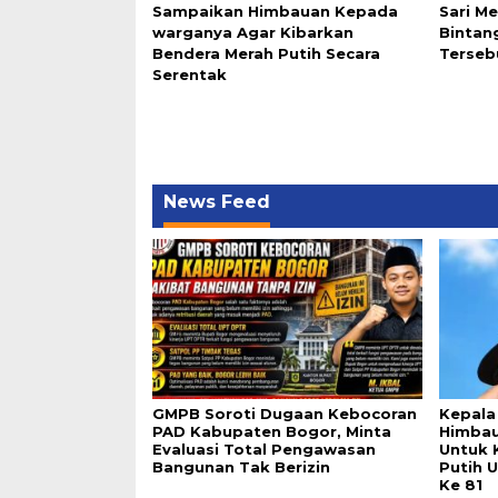
Sampaikan Himbauan Kepada
Sari Me
warganya Agar Kibarkan
Bintan
Bendera Merah Putih Secara
Terseb
Serentak
News Feed
GMPB Soroti Dugaan Kebocoran
Kepala
PAD Kabupaten Bogor, Minta
Himba
Evaluasi Total Pengawasan
Untuk 
Bangunan Tak Berizin
Putih 
Ke 81