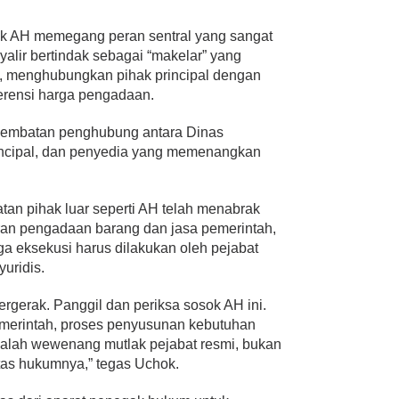
 AH memegang peran sentral yang sangat
nyalir bertindak sebagai “makelar” yang
g, menghubungkan pihak principal dengan
erensi harga pengadaan.
i jembatan penghubung antara Dinas
incipal, dan penyedia yang memenangkan
an pihak luar seperti AH telah menabrak
uran pengadaan barang dan jasa pemerintah,
a eksekusi harus dilakukan oleh pejabat
uridis.
ergerak. Panggil dan periksa sosok AH ini.
erintah, proses penyusunan kebutuhan
alah wewenang mutlak pejabat resmi, bukan
itas hukumnya,” tegas Uchok.