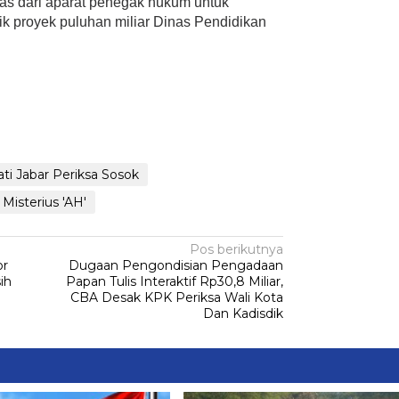
gas dari aparat penegak hukum untuk
k proyek puluhan miliar Dinas Pendidikan
App
legram
Share
ti Jabar Periksa Sosok
Misterius 'AH'
Pos berikutnya
or
Dugaan Pengondisian Pengadaan
ih
Papan Tulis Interaktif Rp30,8 Miliar,
CBA Desak KPK Periksa Wali Kota
Dan Kadisdik