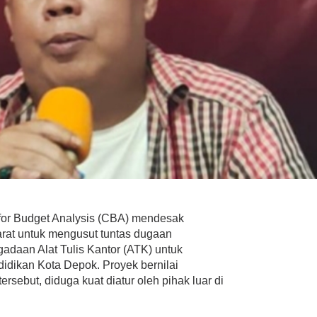
 for Budget Analysis (CBA) mendesak
arat untuk mengusut tuntas dugaan
m Kepungan Utang
Bupati Bogor Dinilai Amnesia :
adaan Alat Tulis Kantor (ATK) untuk
Ambang Batas
Akui Pertemukan Edward
10.000 Triliun,…
dengan PUPR Tanpa Bukti
idikan Kota Depok. Proyek bernilai
ukota, Jakarta, Keluh Kesah,
Di #Trending, Bogor, Info Jawa Barat, Keluh Kesa
ersebut, diduga kuat diatur oleh pihak luar di
11, 2026
News, Politik
|
Juli 3, 2026