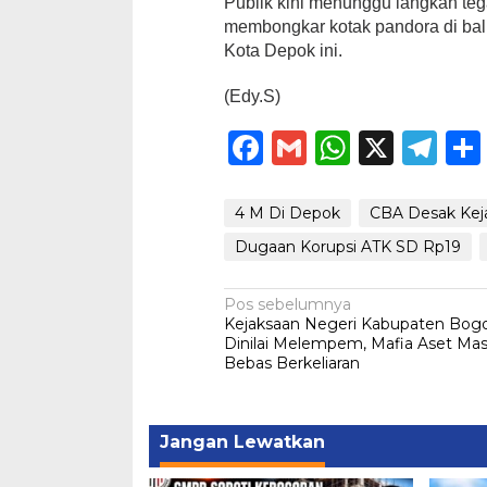
Publik kini menunggu langkah te
membongkar kotak pandora di bali
Kota Depok ini.
(Edy.S)
Facebook
Gmail
Whats
X
Te
4 M Di Depok
CBA Desak Keja
Dugaan Korupsi ATK SD Rp19
Navigasi
Pos sebelumnya
Kejaksaan Negeri Kabupaten Bog
pos
Dinilai Melempem, Mafia Aset Mas
Bebas Berkeliaran
Jangan Lewatkan