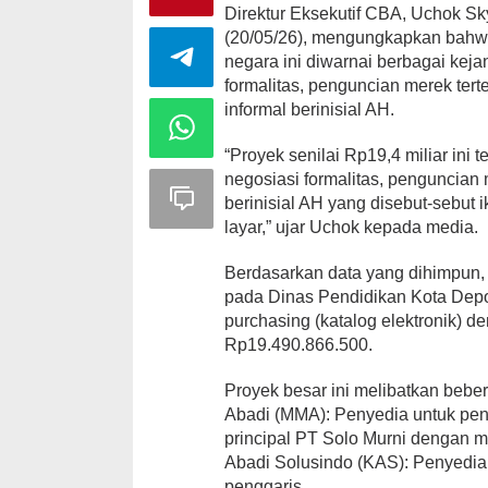
Direktur Eksekutif CBA, Uchok S
(20/05/26), mengungkapkan bahw
negara ini diwarnai berbagai keja
formalitas, penguncian merek tert
informal berinisial AH.
“Proyek senilai Rp19,4 miliar ini
negosiasi formalitas, penguncian
berinisial AH yang disebut-sebut 
layar,” ujar Uchok kepada media.
Berdasarkan data yang dihimpun,
pada Dinas Pendidikan Kota Depo
purchasing (katalog elektronik) d
Rp19.490.866.500.
Proyek besar ini melibatkan bebe
Abadi (MMA): Penyedia untuk pe
principal PT Solo Murni dengan 
Abadi Solusindo (KAS): Penyedia
penggaris.