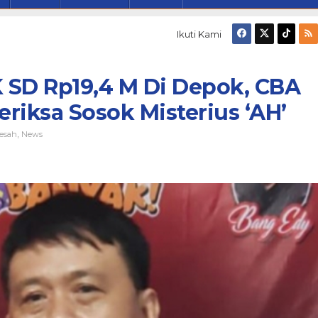
Ikuti Kami
 SD Rp19,4 M Di Depok, CBA
eriksa Sosok Misterius ‘AH’
esah
News
,