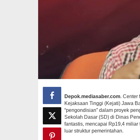
Depok.mediasaber.com
. Center
Kejaksaan Tinggi (Kejati) Jawa B
Negara Dala
“pengondisian” dalam proyek peng
: Menembus 
Psikologis Rp
Sekolah Dasar (SD) di Dinas Pend
Di #Trending, Info Ib
fantastis, mencapai Rp19,4 miliar t
News, Politik
|
Mei 
luar struktur pemerintahan.