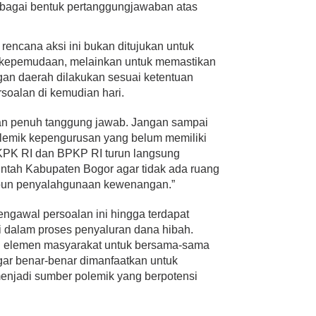
ebagai bentuk pertanggungjawaban atas
ncana aksi ini bukan ditujukan untuk
 kepemudaan, melainkan untuk memastikan
an daerah dilakukan sesuai ketentuan
soalan di kemudian hari.
gan penuh tanggung jawab. Jangan sampai
olemik kepengurusan yang belum memiliki
KPK RI dan BPKP RI turun langsung
tah Kabupaten Bogor agar tidak ada ruang
un penyalahgunaan kewenangan.”
gawal persoalan ini hingga terdapat
i dalam proses penyaluran dana hibah.
uh elemen masyarakat untuk bersama-sama
r benar-benar dimanfaatkan untuk
enjadi sumber polemik yang berpotensi