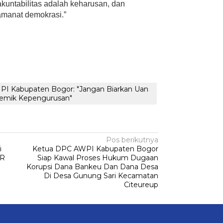
akuntabilitas adalah keharusan, dan
manat demokrasi.”
App
legram
Share
NPI Kabupaten Bogor: "Jangan Biarkan Uan
olemik Kepengurusan"
Pos berikutnya
i
Ketua DPC AWPI Kabupaten Bogor
PR
Siap Kawal Proses Hukum Dugaan
Korupsi Dana Bankeu Dan Dana Desa
Di Desa Gunung Sari Kecamatan
Citeureup