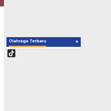
Olahraga Terbaru
+
TikTok