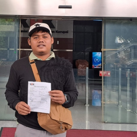
m Kepungan Utang
Bupati Bogor Dinilai Amnesia :
Ambang Batas
Akui Pertemukan Edward
10.000 Triliun,…
dengan PUPR Tanpa Bukti
ukota, Jakarta, Keluh Kesah,
Di #Trending, Bogor, Info Jawa Barat, Keluh Kesa
11, 2026
News, Politik
|
Juli 3, 2026