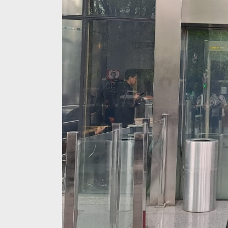
Negara Dala
: Menembus 
Psikologis Rp
Di #Trending, Info Ib
News, Politik
|
Mei 