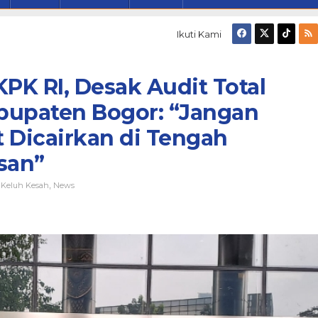
Ikuti Kami
K RI, Desak Audit Total
bupaten Bogor: “Jangan
 Dicairkan di Tengah
san”
Keluh Kesah
News
,
,