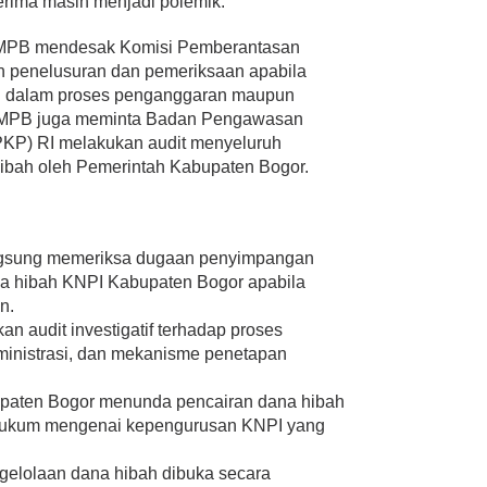
enerima masih menjadi polemik.
 GMPB mendesak Komisi Pemberantasan
n penelusuran dan pemeriksaan apabila
n dalam proses penganggaran maupun
 GMPB juga meminta Badan Pengawasan
P) RI melakukan audit menyeluruh
ibah oleh Pemerintah Kabupaten Bogor.
ngsung memeriksa dugaan penyimpangan
na hibah KNPI Kabupaten Bogor apabila
n.
 audit investigatif terhadap proses
dministrasi, dan mekanisme penetapan
paten Bogor menunda pencairan dana hibah
 hukum mengenai kepengurusan KNPI yang
gelolaan dana hibah dibuka secara