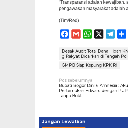
“Transparansi adalah kewajiban, 
pengawasan masyarakat adalah a
(Tim/Red)
Facebook
Gmail
Whats
X
Te
Desak Audit Total Dana Hibah K
g Rakyat Dicairkan di Tengah P
GMPB Siap Kepung KPK RI
Navigasi
Pos sebelumnya
Bupati Bogor Dinilai Amnesia : Aku
pos
Pertemukan Edward dengan PU
Tanpa Bukti
Jangan Lewatkan