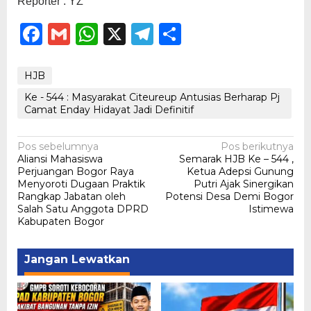
Reporter : YZ
Facebook
Gmail
WhatsApp
X
Telegram
Share
HJB
Ke - 544 : Masyarakat Citeureup Antusias Berharap Pj
Camat Enday Hidayat Jadi Definitif
Navigasi
Pos sebelumnya
Pos berikutnya
Aliansi Mahasiswa
Semarak HJB Ke – 544 ,
pos
Perjuangan Bogor Raya
Ketua Adepsi Gunung
Menyoroti Dugaan Praktik
Putri Ajak Sinergikan
Rangkap Jabatan oleh
Potensi Desa Demi Bogor
Salah Satu Anggota DPRD
Istimewa
Kabupaten Bogor
Jangan Lewatkan