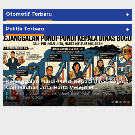
Otomotif Terbaru
+
Politik Terbaru
+
Kejanggalan Pundi-Pundi Kepala Dinas Bogor :
Gaji Puluhan Juta, Harta Melejit Mi…
Di #Trending, Bogor, Hukum, Info Jawa Barat, Keluh Kesah, News,
Politik
|
Juni 10, 2026