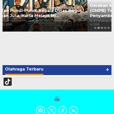
Gerakan Mahasiswa Dan Pemuda Bogor
(GMPB) Tegaskan Komitmen Menjadi
Penyambung A…
Di #Trending, Bogor, Info Jawa Barat, News, Ormas Dan LSM, Politik
|
Juni
4, 2026
Olahraga Terbaru
+
TikTok