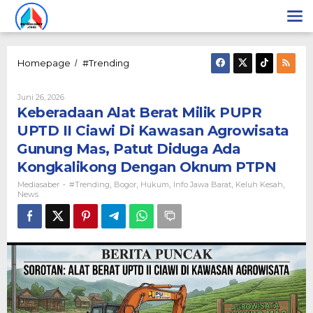
Lewati
ke
konten
Keberadaan
Homepage
#Trending
/
Alat
Berat
Oleh
Juni 26, 2026
Milik
Mediasaber
Keberadaan Alat Berat Milik PUPR
PUPR
UPTD
UPTD II Ciawi Di Kawasan Agrowisata
II
Gunung Mas, Patut Diduga Ada
Ciawi
Di
Kongkalikong Dengan Oknum PTPN
Kawasan
Mediasaber
#Trending
Bogor
Hukum
Info Jawa Barat
Keluh Kesah
-
,
,
,
,
,
Agrowisata
News
Gunung
Mas,
Patut
Diduga
Ada
Kongkalikong
Dengan
Oknum
PTPN