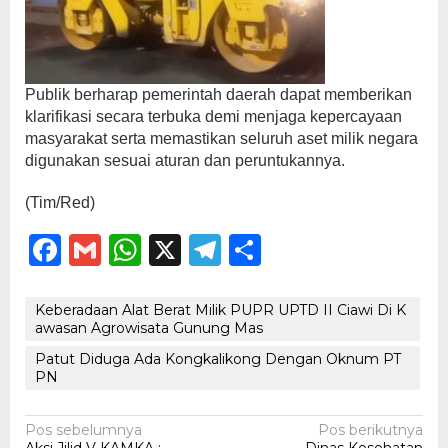
Publik berharap pemerintah daerah dapat memberikan
klarifikasi secara terbuka demi menjaga kepercayaan
masyarakat serta memastikan seluruh aset milik negara
digunakan sesuai aturan dan peruntukannya.
(Tim/Red)
Facebook
Gmail
WhatsApp
X
Telegram
Share
Keberadaan Alat Berat Milik PUPR UPTD II Ciawi Di K
awasan Agrowisata Gunung Mas
Patut Diduga Ada Kongkalikong Dengan Oknum PT
PN
Navigasi
Pos sebelumnya
Pos berikutnya