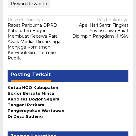
Riswan Rizwanto
Navigasi
Pos sebelumnya
Pos berikutnya
Rapat Paripurna DPRD
Apel Hari Santri Tingkat
pos
Kabupaten Bogor
Provinsi Jawa Barat
Membuat Kecewa Para
Dipimpin Pangdam III/Slw
Awak Media, Dinilai Gagal
Menjaga Komitmen
Keterbukaan Informasi
Publik
Posting Terkait
Ketua NGO Kabupaten
Bogor Bersatu Minta
Kapolres Bogor Segera
Tangani Perkara
Pengeroyokan Wartawan
Di Desa Sadeng