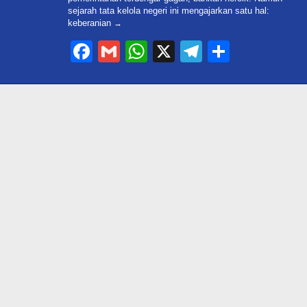
sejarah tata kelola negeri ini mengajarkan satu hal:
keberanian
Facebook
Gmail
WhatsApp
X
Telegram
Share
m Kepungan Utang
Bupati Bogor Dinilai Amnesia :
Ambang Batas
Akui Pertemukan Edward
10.000 Triliun,…
dengan PUPR Tanpa Bukti
ukota, Jakarta, Keluh Kesah,
Di #Trending, Bogor, Info Jawa Barat, Keluh Kesa
11, 2026
News, Politik
|
Juli 3, 2026