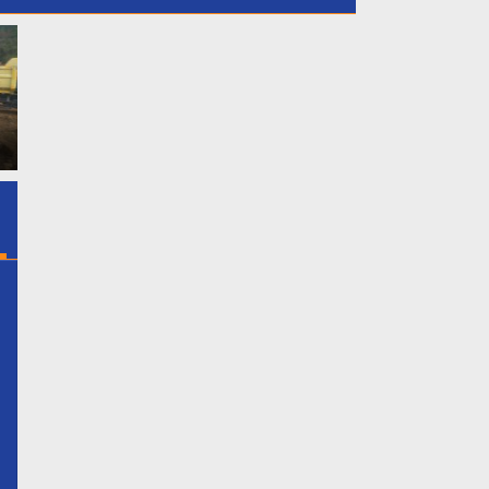
t
Dukung Putri Daerahnya
GMPB Soroti Dugaan
Nadiya Anastasya Kepala
Kebocoran PAD Kabupate
ya
Desa Gunung Sari Mengikuti
Bogor, Minta Evaluasi Tota
Acara Miss Bintang Remaja
Pengawasan Bangunan Ta
tak
Indonesia 2026 Tersebut
Berizin