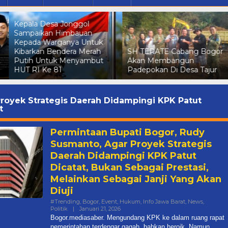
Dalam Rangka Menyambu
HUT RI Ke 81 Kepala Desa
Gunungsari Sampaikan
SH TERATE Cabang Bogor
Himbauan Kepada wargan
Akan Membangun
Agar Kibarkan Bendera
Padepokan Di Desa Tajur
Merah Putih Secara Seren
royek Strategis Daerah Didampingi KPK Patut
t
Permintaan Bupati Bogor, Rudy
Susmanto, Agar Proyek Strategis
Daerah Didampingi KPK Patut
Dicatat, Bukan Sebagai Prestasi,
Melainkan Sebagai Janji Yang Akan
Diuji
#Trending
,
Bogor
,
Event
,
Hukum
,
Info Jawa Barat
,
News
,
Oleh
Politik
|
Januari 21, 2026
Mediasaber
Bogor.mediasaber. Mengundang KPK ke dalam ruang rapat
pemerintahan terdengar gagah, bahkan heroik. Namun