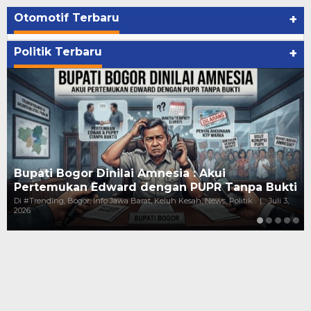
Otomotif Terbaru
+
Politik Terbaru
+
Bupati Bogor Dinilai Amnesia : Akui
Pertemukan Edward dengan PUPR Tanpa Bukti
Di #Trending, Bogor, Info Jawa Barat, Keluh Kesah, News, Politik
|
Juli 3,
2026