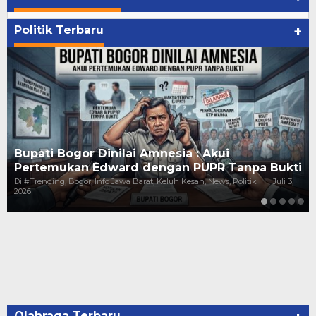
Politik Terbaru
+
Kejanggalan Pundi-Pundi Kepala Dinas Bogo
Bukti
Gaji Puluhan Juta, Harta Melejit Mi…
Juli 3,
Di #Trending, Bogor, Hukum, Info Jawa Barat, Keluh Kesah, News,
Politik
|
Juni 10, 2026
Olahraga Terbaru