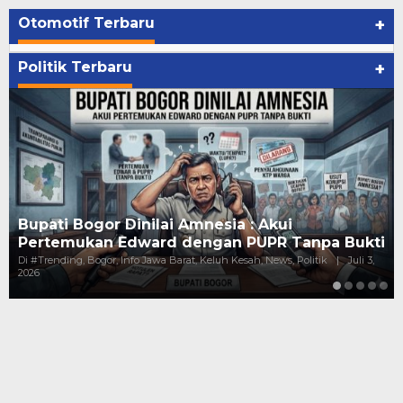
Otomotif Terbaru
+
Politik Terbaru
+
Bupati Bogor Dinilai Amnesia : Akui
Pertemukan Edward dengan PUPR Tanpa Bukti
Di #Trending, Bogor, Info Jawa Barat, Keluh Kesah, News, Politik
|
Juli 3,
2026