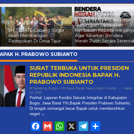
Dalam Rangka Menyambut
HUT RI Ke 81 Kepala Desa
Gunungsari Sampaikan
SH TERATE Cabang Bogor
Himbauan Kepada wargany
Akan Membangun
Agar Kibarkan Bendera
Padepokan Di Desa Tajur
Merah Putih Secara Serenta
APAK H. PRABOWO SUBIANTO
SURAT TERBUKA UNTUK PRESIDEN
REPUBLIK INDONESIA BAPAK H.
PRABOWO SUBIANTO
#Trending
,
Bogor
,
Info Jawa Barat
,
News
,
Opini
,
Politik
|
Maret
Oleh
22, 2026
Mediasaber
Perihal: Laporan Kondisi Darurat Integritas di Kabupaten
Bogor, Jawa Barat Yth,Bapak Presiden Prabowo Subianto,
Di tengah semangat besar Bapak untuk membersihkan
negeri
Facebook
Gmail
WhatsApp
X
Telegram
Share