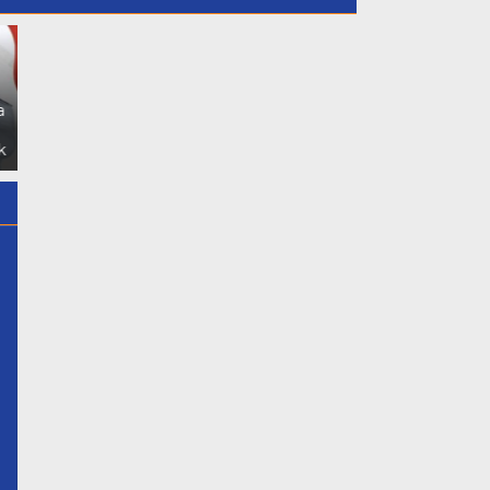
Dukung Putri Daerahnya
Nadiya Anastasya Kepala
a
Desa Gunung Sari Mengikuti
Acara Miss Bintang Remaja
k
Indonesia 2026 Tersebut