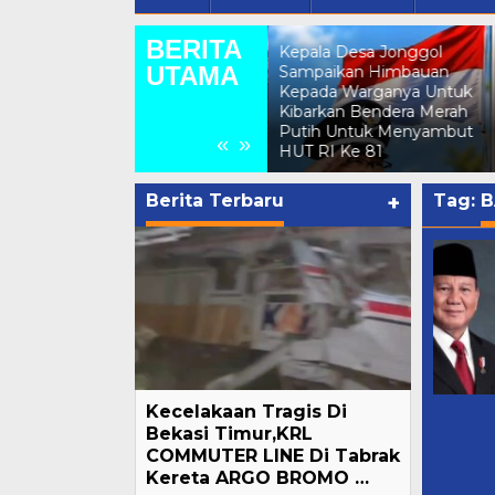
BERITA
Kepala Desa Jonggol
UTAMA
GMPB Soroti Dugaan
Sampaikan Himbauan
Kebocoran PAD Kabupaten
Kepada Warganya Untuk
i
Bogor, Minta Evaluasi Total
Kibarkan Bendera Merah
Pengawasan Bangunan Tak
Putih Untuk Menyambut
«
»
Berizin
HUT RI Ke 81
Berita Terbaru
+
Tag:
B
Kecelakaan Tragis Di
Bekasi Timur,KRL
COMMUTER LINE Di Tabrak
Kereta ARGO BROMO …