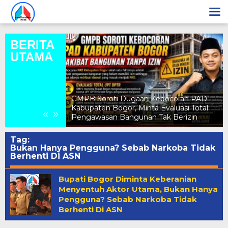
Lewati
ke
konten
BERITA
UTAMA
Nadiya
K
unung Sari
GMPB Soroti Dugaan Kebocoran PAD
H
ntang Remaja
Kabupaten Bogor, Minta Evaluasi Total
K
«
»
Pengawasan Bangunan Tak Berizin
M
Tag:
Bukan Hanya Pengguna? Sebab Narkoba Tidak
Berhenti Di ASN
Bupati Bogor Diminta Keberanian
Menyentuh Aktor Utama, Bukan Hanya
Pengguna? Sebab Narkoba Tidak
Berhenti Di ASN