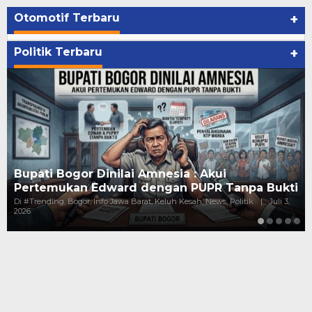
Otomotif Terbaru
+
Politik Terbaru
+
i
Kejanggalan Pundi-Pundi Kepala Din
 Tanpa Bukti
Gaji Puluhan Juta, Harta Melejit Mi…
, Politik
|
Juli 3,
Di #Trending, Bogor, Hukum, Info Jawa Barat, Keluh Kesah
Politik
|
Juni 10, 2026