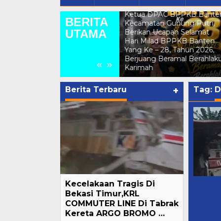
Ketua DPAC BPPKB Banten
BERITA
Kecamatan Gunung Putri,
UTAMA
Berikan Ucapan Selamat
Musyawarah Desa (Musdes)
Hari Milad BPPKB Banten
Pemdes Gunungsari
Yang Ke – 28, Tahun 2026,
Sampaikan Realisasi
Berjuang Beramal Berahlakul
APBDes Semester 1 Tahun
«
»
Karimah
2026 Di Aula Kantor Desa
Berita Terbaru
+
Tag:
D
Kecelakaan Tragis Di
Bekasi Timur,KRL
COMMUTER LINE Di Tabrak
Kereta ARGO BROMO …