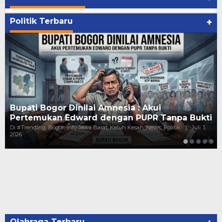
Politik Terbaru
+
inilai Amnesia : Akui
Kejanggalan Pund
dward dengan PUPR Tanpa Bukti
Gaji Puluhan Juta
fo Jawa Barat, Keluh Kesah, News, Politik
|
Juli 3,
Di #Trending, Bogor, Hukum
Politik
|
Juni 10, 2026
Olahraga Terbaru