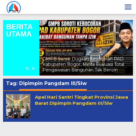
Lewati
ke
konten
BERITA
UTAMA
a Nadiya
Gunung Sari
GMPB Soroti Dugaan Kebocoran PAD
intang Remaja
Kabupaten Bogor, Minta Evaluasi Total
«
»
t
Pengawasan Bangunan Tak Berizin
Tag:
Dipimpin Pangdam III/Slw
Apel Hari Santri Tingkat Provinsi Jawa
Barat Dipimpin Pangdam III/Slw