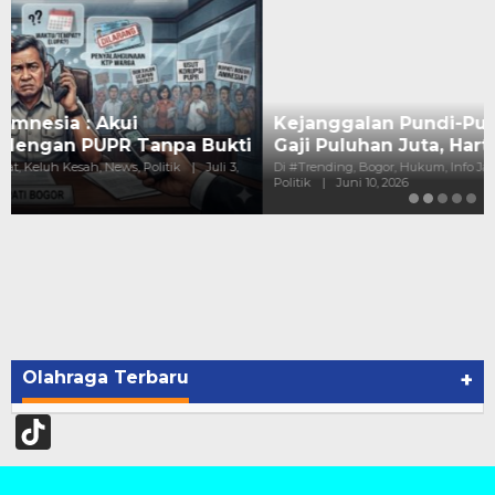
Kejanggalan Pundi-Pundi Kepala Dinas Bogor :
Gaji Puluhan Juta, Harta Melejit Mi…
Di #Trending, Bogor, Hukum, Info Jawa Barat, Keluh Kesah, News,
Politik
|
Juni 10, 2026
Olahraga Terbaru
+
TikTok