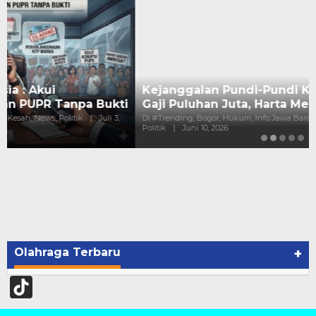
Kejanggalan Pundi-Pundi Kepala Dinas Bogor :
Gaji Puluhan Juta, Harta Melejit Mi…
Di #Trending, Bogor, Hukum, Info Jawa Barat, Keluh Kesah, News,
Politik
|
Juni 10, 2026
Olahraga Terbaru
+
TikTok