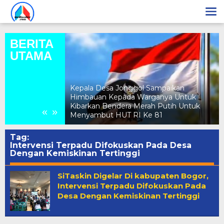
Lewati
ke
konten
BERITA
UTAMA
Kepala Desa Jonggol Sampaikan
ebocoran PAD
Himbauan Kepada Warganya Untuk
Evaluasi Total
Kibarkan Bendera Merah Putih Untuk
«
»
ak Berizin
Menyambut HUT RI Ke 81
Tag:
Intervensi Terpadu Difokuskan Pada Desa
Dengan Kemiskinan Tertinggi
SiTaskin Digelar Di kabupaten Bogor,
Intervensi Terpadu Difokuskan Pada
Desa Dengan Kemiskinan Tertinggi