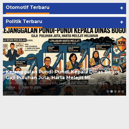
Otomotif Terbaru
+
Politik Terbaru
+
Kejanggalan Pundi-Pundi Kepala Dinas Bogor :
Gaji Puluhan Juta, Harta Melejit Mi…
Di #Trending, Bogor, Hukum, Info Jawa Barat, Keluh Kesah, News,
Politik
|
Juni 10, 2026