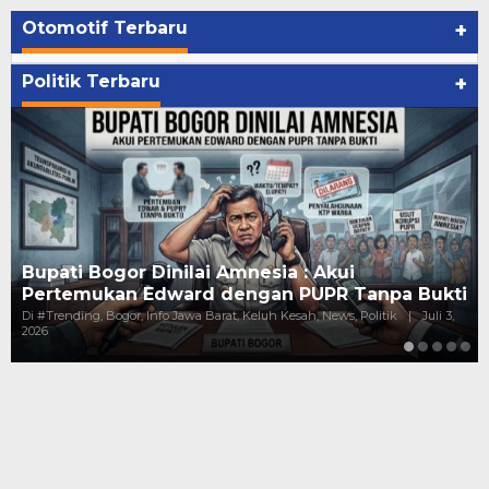
Otomotif Terbaru
+
Politik Terbaru
+
Bupati Bogor Dinilai Amnesia : Akui
Pertemukan Edward dengan PUPR Tanpa Bukti
Di #Trending, Bogor, Info Jawa Barat, Keluh Kesah, News, Politik
|
Juli 3,
2026