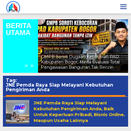
Lewati
ke
konten
BERITA
UTAMA
a Nadiya
Gunung Sari
GMPB Soroti Dugaan Kebocoran PAD
intang Remaja
Kabupaten Bogor, Minta Evaluasi Total
«
»
t
Pengawasan Bangunan Tak Berizin
Tag:
JNE Pemda Raya Siap Melayani Kebutuhan
Pengiriman Anda
JNE Pemda Raya Siap Melayani
Kebutuhan Pengiriman Anda, Baik
Untuk Keperluan Pribadi, Bisnis Online,
Maupun Usaha Lainnya