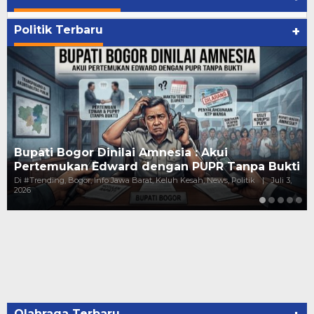
Politik Terbaru
+
Bupati Bogor Dinilai Amnesia : Akui
Pertemukan Edward dengan PUPR Tanpa Bukti
Di #Trending, Bogor, Info Jawa Barat, Keluh Kesah, News, Politik
|
Juli 3,
2026
Olahraga Terbaru