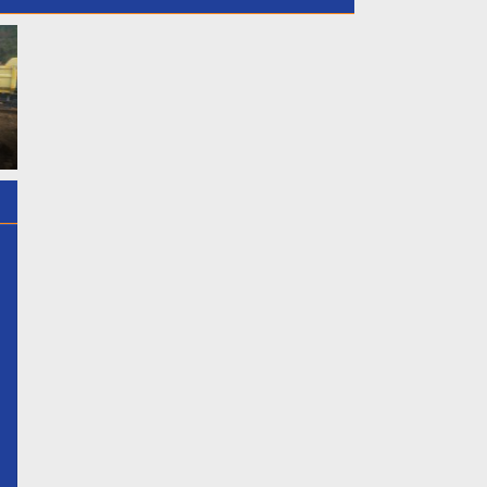
ambut
 Desa
Dukung Putri Daerahnya
GMPB Soroti Dugaan
n
Nadiya Anastasya Kepala
Kebocoran PAD Kabu
rganya
Desa Gunung Sari Mengikuti
Bogor, Minta Evaluasi 
a
Acara Miss Bintang Remaja
Pengawasan Banguna
erentak
Indonesia 2026 Tersebut
Berizin