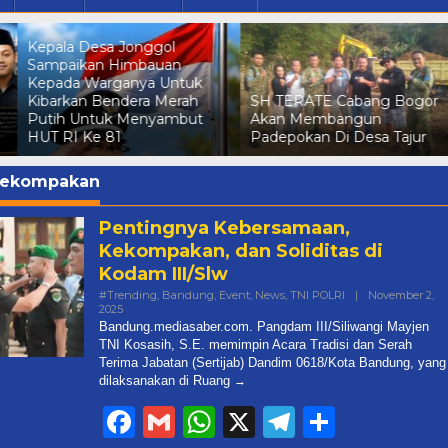
Dalam Rangka Meny
n
HUT RI Ke 81 Kepala
tuk
Gunungsari Sampaika
rah
SH TERATE Cabang Bogor
Himbauan Kepada wa
but
Akan Membangun
Agar Kibarkan Bender
Padepokan Di Desa Tajur
Merah Putih Secara S
ekompakan
Pentingnya Kebersamaan,
Kekompakan, dan Soliditas di
Kodam III/Slw
#Trending
,
Bandung
,
Event
,
News
,
TNI POLRI
|
November 2,
Oleh
2025
Mediasaber
Bandung.mediasaber.com. Pangdam III/Siliwangi Mayjen
TNI Kosasih, S.E. memimpin Acara Tradisi dan Serah
Terima Jabatan (Sertijab) Dandim 0618/Kota Bandung, yang
dilaksanakan di Ruang
Facebook
Gmail
WhatsApp
X
Telegram
Share