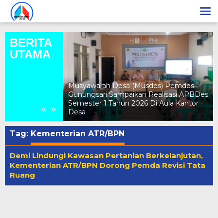
Lewati
ke
konten
BERITA
UTAMA
nten Kecamatan
Ucapan Selamat
Musyawarah Desa (Musdes) Pemdes
n Yang Ke – 28,
Gunungsari Sampaikan Realisasi APBDes
Beramal
Semester 1 Tahun 2026 Di Aula Kantor
«
»
Desa
Tag:
Kementerian ATR/BPN
Demi Lindungi Kawasan Pertanian Berkelanjutan,
Kementerian ATR/BPN Dorong Pemda Revisi Tata
Ruang