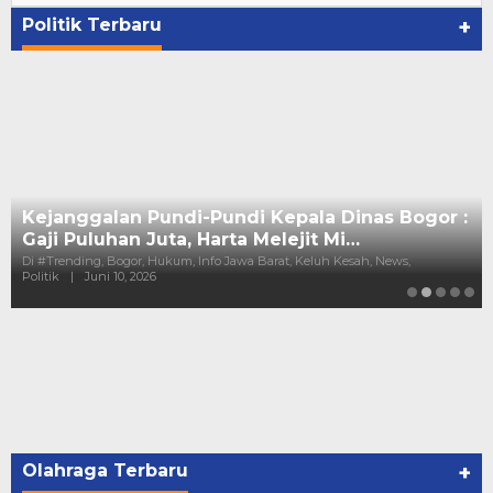
Politik Terbaru
+
Kejanggalan Pundi-Pundi Kepala Dinas Bogor :
Gaji Puluhan Juta, Harta Melejit Mi…
Di #Trending, Bogor, Hukum, Info Jawa Barat, Keluh Kesah, News,
Politik
|
Juni 10, 2026
Olahraga Terbaru
+