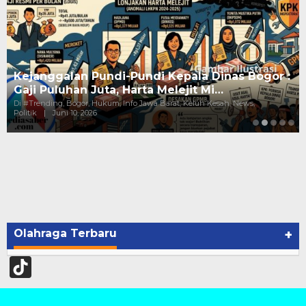
Kejanggalan Pundi-Pundi Kepala Dinas Bogor :
Gaji Puluhan Juta, Harta Melejit Mi…
Di #Trending, Bogor, Hukum, Info Jawa Barat, Keluh Kesah, News,
Politik
|
Juni 10, 2026
Olahraga Terbaru
+
TikTok