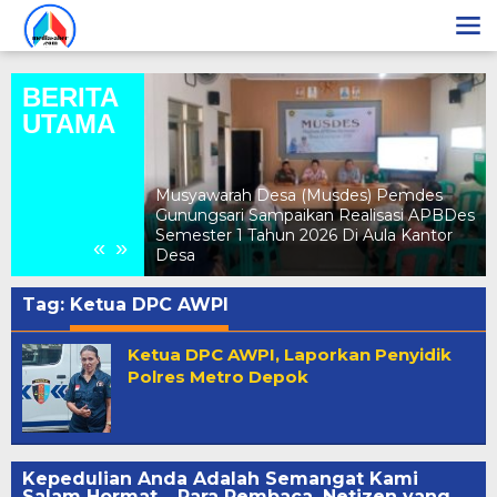
Lewati
ke
konten
BERITA
UTAMA
nten Kecamatan
Ucapan Selamat
Musyawarah Desa (Musdes) Pemdes
n Yang Ke – 28,
Gunungsari Sampaikan Realisasi APBDes
Beramal
Semester 1 Tahun 2026 Di Aula Kantor
«
»
Desa
Tag:
Ketua DPC AWPI
Ketua DPC AWPI, Laporkan Penyidik
Polres Metro Depok
Kepedulian Anda Adalah Semangat Kami
Salam Hormat… Para Pembaca, Netizen yang