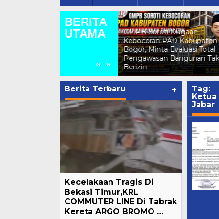
BERITA
Kepala Desa Jonggol
UTAMA
GMPB Soroti Dugaan
Sampaikan Himbauan
Kebocoran PAD Kabupaten
Kepada Warganya Untuk
i
Bogor, Minta Evaluasi Total
Kibarkan Bendera Merah
Pengawasan Bangunan Tak
Putih Untuk Menyambut
«
»
Berizin
HUT RI Ke 81
Berita Terbaru
+
Tag:
Ketua
Jabar
Kecelakaan Tragis Di
Bekasi Timur,KRL
COMMUTER LINE Di Tabrak
Kereta ARGO BROMO …