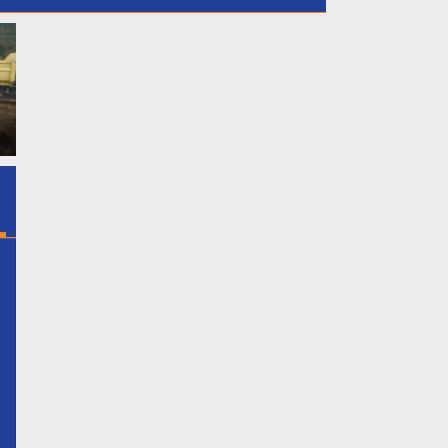
Dukung Putri Daerahnya
GMPB Soroti Dugaan
Nadiya Anastasya Kepala
Kebocoran PAD Kabupaten
a
Desa Gunung Sari Mengikuti
Bogor, Minta Evaluasi Total
Acara Miss Bintang Remaja
Pengawasan Bangunan Tak
k
Indonesia 2026 Tersebut
Berizin