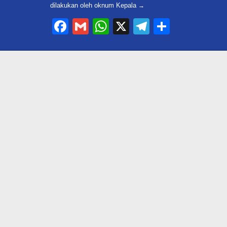
dilakukan oleh oknum Kepala
Facebook
Gmail
WhatsApp
X
Telegram
Share
m Kepungan Utang
Bupati Bogor Dinilai Amnesia :
Ambang Batas
Akui Pertemukan Edward
10.000 Triliun,…
dengan PUPR Tanpa Bukti
ukota, Jakarta, Keluh Kesah,
Di #Trending, Bogor, Info Jawa Barat, Keluh Kesa
11, 2026
News, Politik
|
Juli 3, 2026