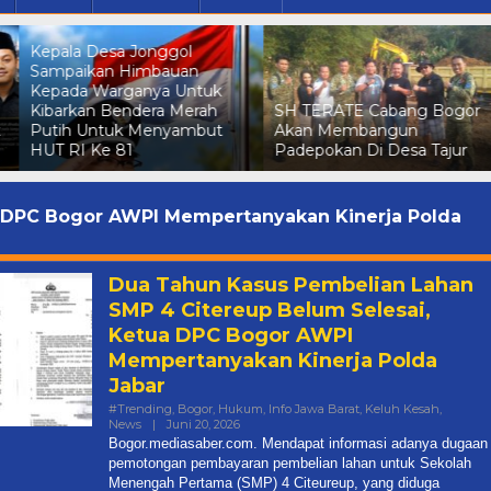
Dalam Rangka Menyambut
HUT RI Ke 81 Kepala Desa
Gunungsari Sampaikan
SH TERATE Cabang Bogor
Himbauan Kepada wargany
Akan Membangun
Agar Kibarkan Bendera
Padepokan Di Desa Tajur
Merah Putih Secara Serenta
 DPC Bogor AWPI Mempertanyakan Kinerja Polda
Dua Tahun Kasus Pembelian Lahan
SMP 4 Citereup Belum Selesai,
Ketua DPC Bogor AWPI
Mempertanyakan Kinerja Polda
Jabar
#Trending
,
Bogor
,
Hukum
,
Info Jawa Barat
,
Keluh Kesah
,
Oleh
News
|
Juni 20, 2026
Mediasaber
Bogor.mediasaber.com. Mendapat informasi adanya dugaan
pemotongan pembayaran pembelian lahan untuk Sekolah
Menengah Pertama (SMP) 4 Citeureup, yang diduga