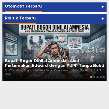
Otomotif Terbaru
+
Politik Terbaru
+
Kejanggalan Pundi-Pundi Kepala Dinas 
npa Bukti
Gaji Puluhan Juta, Harta Melejit Mi…
itik
|
Juli 3,
Di #Trending, Bogor, Hukum, Info Jawa Barat, Keluh Kesah, New
Politik
|
Juni 10, 2026