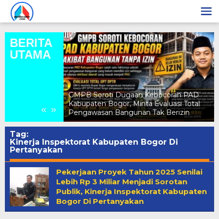
Lewati
ke
konten
BERITA
UTAMA
a Nadiya
Gunung Sari
GMPB Soroti Dugaan Kebocoran PAD
intang Remaja
Kabupaten Bogor, Minta Evaluasi Total
«
»
t
Pengawasan Bangunan Tak Berizin
Tag:
Kinerja Inspektorat Kabupaten Bogor Di
Pertanyakan
Pekerjaan Proyek Tahun 2025 Senilai
Lebih Rp 3 Miliar Menjadi Sorotan
Publik, Kinerja Inspektorat Kabupaten
Bogor Di Pertanyakan