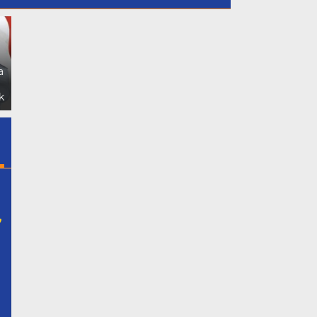
Dukung Putri Daerahnya
GMPB Soroti Dugaan
Nadiya Anastasya Kepala
Kebocoran PAD Kabupaten
a
Desa Gunung Sari Mengikuti
Bogor, Minta Evaluasi Total
Acara Miss Bintang Remaja
Pengawasan Bangunan Tak
k
Indonesia 2026 Tersebut
Berizin
,