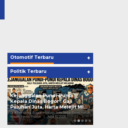
Otomotif Terbaru
+
Politik Terbaru
+
Gerakan Mah
Kejanggalan Pundi-Pundi
Pemuda Bog
Kepala Dinas Bogor : Gaji
Tegaskan Ko
Puluhan Juta, Harta Melejit Mi…
Penyambun
h,
Di #Trending, Bogor, Hukum, Info Jawa Barat, Keluh
Di #Trending, Bogor,
Kesah, News, Politik
|
Juni 10, 2026
Dan LSM, Politik
|