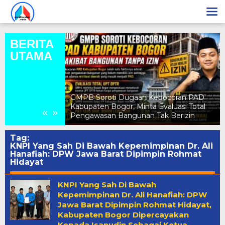
Lewati
ke
konten
BERITA
UTAMA
Kepala Desa Jonggo
GMPB Soroti Dugaan Kebocoran PAD
Himbauan Kepada W
Kabupaten Bogor, Minta Evaluasi Total
Kibarkan Bendera M
«
»
Pengawasan Bangunan Tak Berizin
Menyambut HUT RI 
Tag:
KNPI Yang Sah Di Bawah Kepemimpinan Dr. Ali
Hanafiah: DPW Jawa Barat Dipimpin Rohmat
Hidayat
KNPI Yang Sah Di Bawah
Kepemimpinan Dr. Ali Hanafiah: DPW
Jawa Barat Dipimpin Rohmat Hidayat,
Kabupaten Bogor Dipercayakan
Kepada Isanudin Sebagai Ketua