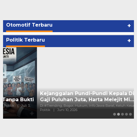
Otomotif Terbaru
+
Politik Terbaru
+
Kejanggalan Pundi-Pundi Kepala Dinas Bogor :
Gaji Puluhan Juta, Harta Melejit Mi…
Di #Trending, Bogor, Hukum, Info Jawa Barat, Keluh Kesah, News,
Politik
|
Juni 10, 2026