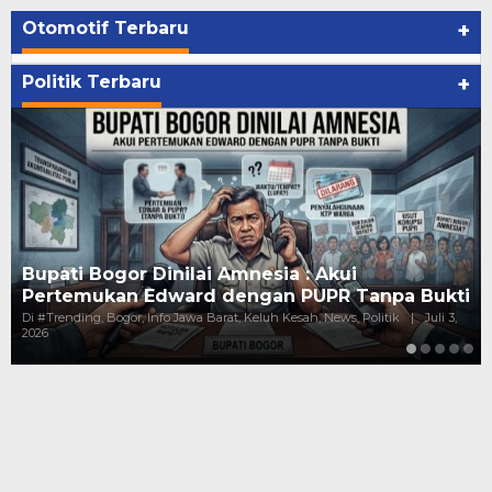
Otomotif Terbaru
+
Politik Terbaru
+
Kejanggalan Pundi-Pundi Kepala Dinas 
npa Bukti
Gaji Puluhan Juta, Harta Melejit Mi…
itik
|
Juli 3,
Di #Trending, Bogor, Hukum, Info Jawa Barat, Keluh Kesah, New
Politik
|
Juni 10, 2026