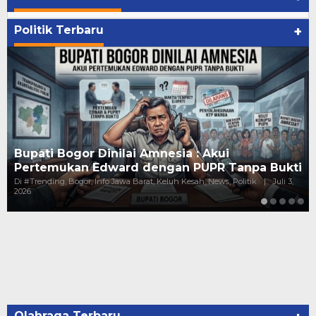
Politik Terbaru
+
Bupati Bogor Dinilai Amnesia : Akui
K
Pertemukan Edward dengan PUPR Tanpa Bukti
G
Di #Trending, Bogor, Info Jawa Barat, Keluh Kesah, News, Politik
|
Juli 3,
Di
2026
Pol
Olahraga Terbaru