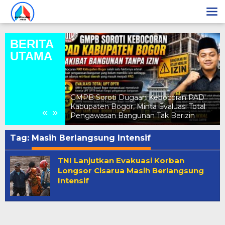
Lewati
ke
konten
BERITA
UTAMA
a Nadiya
Gunung Sari
GMPB Soroti Dugaan Kebocoran PAD
intang Remaja
Kabupaten Bogor, Minta Evaluasi Total
«
»
t
Pengawasan Bangunan Tak Berizin
Tag:
Masih Berlangsung Intensif
TNI Lanjutkan Evakuasi Korban
Longsor Cisarua Masih Berlangsung
Intensif