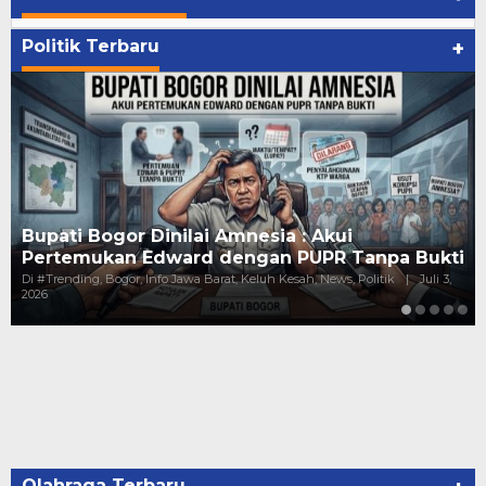
Politik Terbaru
+
Kejanggalan Pundi-Pundi Kepala Dinas 
npa Bukti
Gaji Puluhan Juta, Harta Melejit Mi…
itik
|
Juli 3,
Di #Trending, Bogor, Hukum, Info Jawa Barat, Keluh Kesah, New
Politik
|
Juni 10, 2026
Olahraga Terbaru