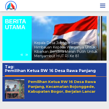
Lewati
ke
konten
BERITA
UTAMA
Kepala Desa Jonggol Sampaikan
ebocoran PAD
Himbauan Kepada Warganya Untuk
Evaluasi Total
Kibarkan Bendera Merah Putih Untuk
«
»
ak Berizin
Menyambut HUT RI Ke 81
Tag:
Pemilihan Ketua RW 16 Desa Rawa Panjang
Pemilihan Ketua RW 16 Desa Rawa
Panjang, Kecamatan Bojonggede,
Kabupaten Bogor, Berjalan Lancar