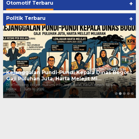
Otomotif Terbaru
+
Politik Terbaru
+
Kejanggalan Pundi-Pundi Kepala Dinas Bogor :
Gaji Puluhan Juta, Harta Melejit Mi…
Di #Trending, Bogor, Hukum, Info Jawa Barat, Keluh Kesah, News,
Politik
|
Juni 10, 2026