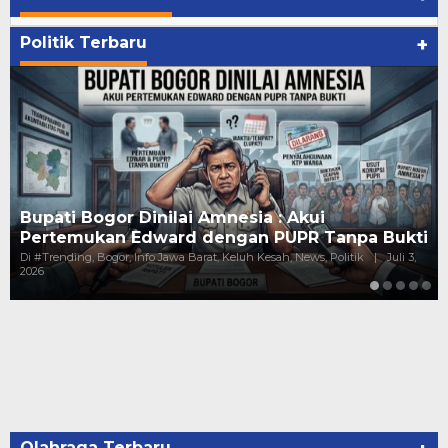
Politik Terbaru
+
 Akui
Kejanggalan Pundi-Pundi Kepala
UPR Tanpa Bukti
Gaji Puluhan Juta, Harta Melejit 
, News, Politik
|
Juli 3,
Di #Trending, Bogor, Hukum, Info Jawa Barat, Keluh
Politik
|
Juni 10, 2026
Olahraga Terbaru