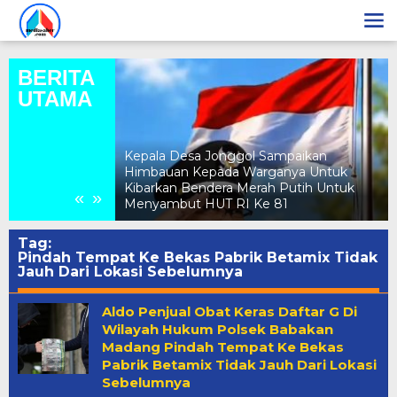
Lewati
ke
konten
BERITA
UTAMA
Kepala Desa Jonggol Sampaikan
ebocoran PAD
Himbauan Kepada Warganya Untuk
Evaluasi Total
Kibarkan Bendera Merah Putih Untuk
«
»
ak Berizin
Menyambut HUT RI Ke 81
Tag:
Pindah Tempat Ke Bekas Pabrik Betamix Tidak
Jauh Dari Lokasi Sebelumnya
Aldo Penjual Obat Keras Daftar G Di
Wilayah Hukum Polsek Babakan
Madang Pindah Tempat Ke Bekas
Pabrik Betamix Tidak Jauh Dari Lokasi
Sebelumnya