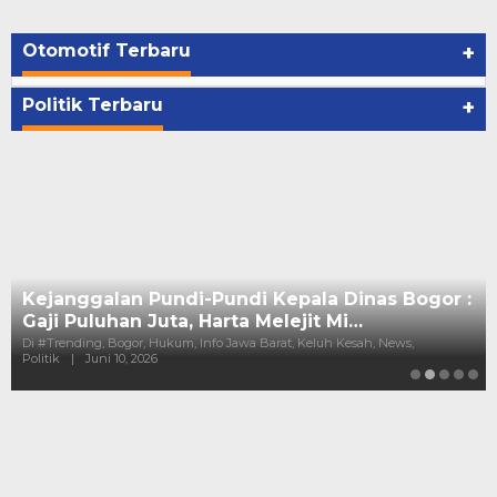
Otomotif Terbaru
+
Politik Terbaru
+
Kejanggalan Pundi-Pundi Kepala Dinas Bogor :
Gaji Puluhan Juta, Harta Melejit Mi…
Di #Trending, Bogor, Hukum, Info Jawa Barat, Keluh Kesah, News,
Politik
|
Juni 10, 2026