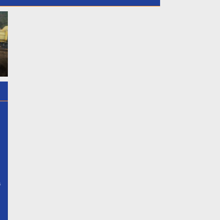
Dukung Putri Daerahnya
GMPB Soroti Dugaan
Nadiya Anastasya Kepala
Kebocoran PAD Kabupaten
a
Desa Gunung Sari Mengikuti
Bogor, Minta Evaluasi Total
Acara Miss Bintang Remaja
Pengawasan Bangunan Tak
k
Indonesia 2026 Tersebut
Berizin
a