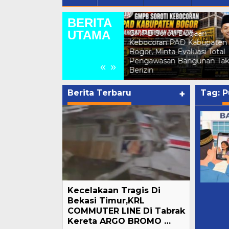
BERITA
Kepala Desa Jonggol
UTAMA
GMPB Soroti Dugaan
Sampaikan Himbauan
Kebocoran PAD Kabupaten
Kepada Warganya Untuk
i
Bogor, Minta Evaluasi Total
Kibarkan Bendera Merah
Pengawasan Bangunan Tak
Putih Untuk Menyambut
«
»
Berizin
HUT RI Ke 81
Berita Terbaru
+
Tag:
P
Kecelakaan Tragis Di
Bekasi Timur,KRL
COMMUTER LINE Di Tabrak
Kereta ARGO BROMO …