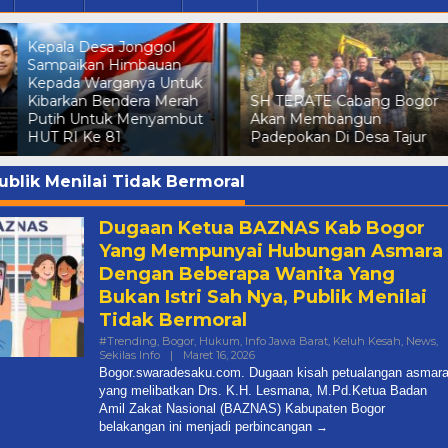
Dalam Rangka Menyambut
HUT RI Ke 81 Kepala Desa
Gunungsari Sampaikan
SH TERATE Cabang Bogor
Himbauan Kepada wargany
Akan Membangun
Agar Kibarkan Bendera
Padepokan Di Desa Tajur
Merah Putih Secara Serenta
ublik Menilai Tidak Bermoral
Dugaan Ketua BAZNAS Kab Bogor
Yang Mempunyai Hubungan Asmara
Dengan Beberapa Wanita Yang
Bukan Istri Sah Nya, Publik Menilai
Tidak Bermoral
#Trending
,
Bogor
,
Hukum
,
Info Jawa Barat
,
Keluh Kesah
,
News
,
Oleh
Sekilas Info
|
Maret 16, 2026
Mediasaber
Bogor.swaradesaku.com. Dugaan kisah petualangan asmar
yang melibatkan Drs. K.H. Lesmana, M.Pd.Ketua Badan
Amil Zakat Nasional (BAZNAS) Kabupaten Bogor
belakangan ini menjadi perbincangan