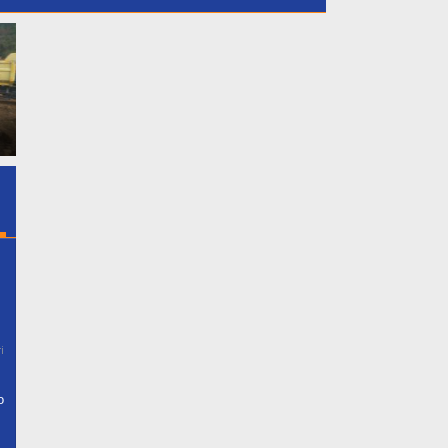
ambut
 Desa
Dukung Putri Daerahnya
GMPB Soroti Dugaan
n
Nadiya Anastasya Kepala
Kebocoran PAD Kabu
rganya
Desa Gunung Sari Mengikuti
Bogor, Minta Evaluasi 
a
Acara Miss Bintang Remaja
Pengawasan Banguna
erentak
Indonesia 2026 Tersebut
Berizin
i
o