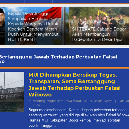
Dalam Rangka Meny
n
HUT RI Ke 81 Kepala
tuk
Gunungsari Sampaika
rah
SH TERATE Cabang Bogor
Himbauan Kepada wa
but
Akan Membangun
Agar Kibarkan Bender
Padepokan Di Desa Tajur
Merah Putih Secara S
 Bertanggung Jawab Terhadap Perbuatan Faisal
wo
MUI Diharapkan Bersikap Tegas,
Transparan, Serta Bertanggung
Jawab Terhadap Perbuatan Faisal
Wibowo
#Trending
,
Bogor
,
Info Jawa Barat
,
Keluh Kesah
,
News
|
Januar
Oleh
19, 2026
Mediasaber
Bogor.mediasaber.com. Kasus dugaan pelecehan terhadap
seorang wartawati yang diduga dilakukan oleh Faisal Wibow
Humas MUI Kabupaten Bogor kembali menjadi sorotan
publik. Hingga