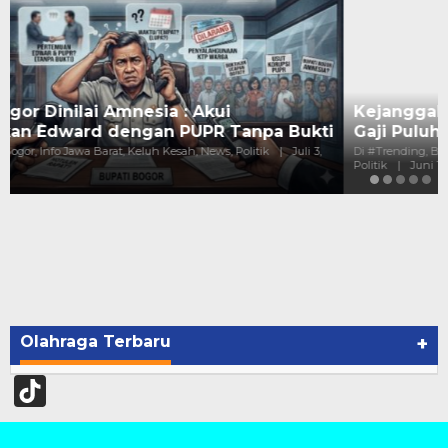
Kejanggalan Pundi-Pundi Kepala Dinas Bogor :
Gaji Puluhan Juta, Harta Melejit Mi…
Di #Trending, Bogor, Hukum, Info Jawa Barat, Keluh Kesah, News,
Politik
|
Juni 10, 2026
Olahraga Terbaru
+
TikTok