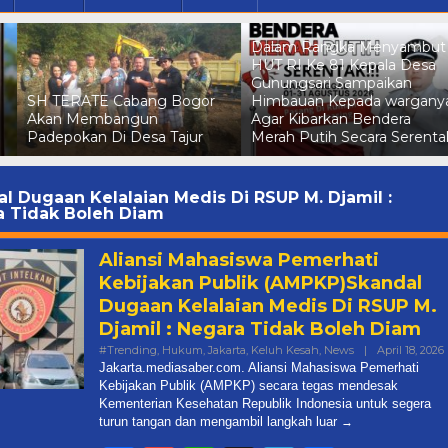
Dalam Rangka Menyambut
HUT RI Ke 81 Kepala Desa
Gunungsari Sampaikan
SH TERATE Cabang Bogor
Himbauan Kepada wargany
Akan Membangun
Agar Kibarkan Bendera
Padepokan Di Desa Tajur
Merah Putih Secara Serenta
l Dugaan Kelalaian Medis Di RSUP M. Djamil :
a Tidak Boleh Diam
Aliansi Mahasiswa Pemerhati
Kebijakan Publik (AMPKP)Skandal
Dugaan Kelalaian Medis Di RSUP M.
Djamil : Negara Tidak Boleh Diam
#Trending
,
Hukum
,
Jakarta
,
Keluh Kesah
,
News
|
April 18, 2026
M
Jakarta.mediasaber.com. Aliansi Mahasiswa Pemerhati
Kebijakan Publik (AMPKP) secara tegas mendesak
Kementerian Kesehatan Republik Indonesia untuk segera
turun tangan dan mengambil langkah luar