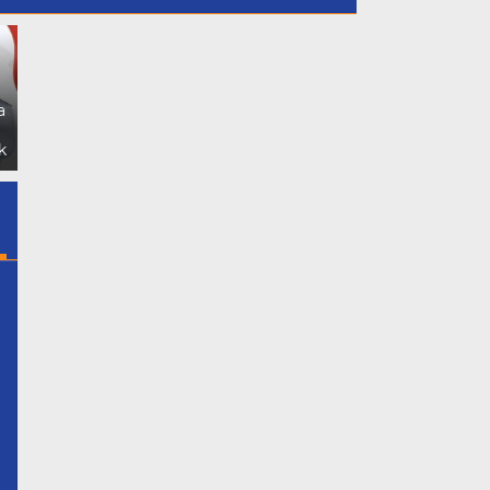
Dukung Putri Daerahnya
GMPB Soroti Dugaan
Nadiya Anastasya Kepala
Kebocoran PAD Kabupaten
a
Desa Gunung Sari Mengikuti
Bogor, Minta Evaluasi Total
Acara Miss Bintang Remaja
Pengawasan Bangunan Tak
k
Indonesia 2026 Tersebut
Berizin
Oleh
ediasaber