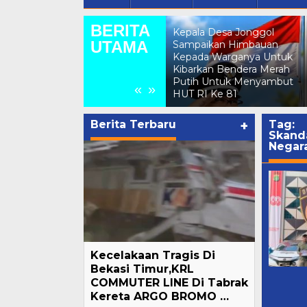
BERITA
Kepala Desa Jonggol
UTAMA
GMPB Soroti Dugaan
Sampaikan Himbauan
Kebocoran PAD Kabupaten
Kepada Warganya Untuk
i
Bogor, Minta Evaluasi Total
Kibarkan Bendera Merah
Pengawasan Bangunan Tak
Putih Untuk Menyambut
«
»
Berizin
HUT RI Ke 81
Berita Terbaru
+
Tag:
Skanda
Negar
Kecelakaan Tragis Di
Bekasi Timur,KRL
COMMUTER LINE Di Tabrak
Kereta ARGO BROMO …