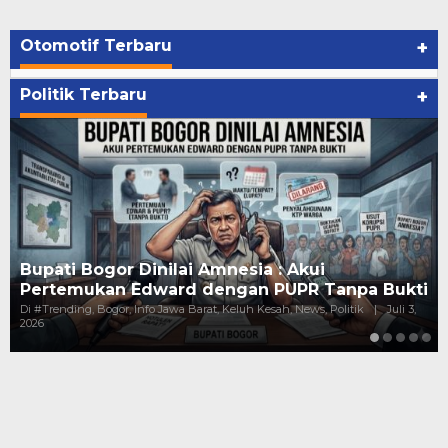
Otomotif Terbaru
+
Politik Terbaru
+
Bupati Bogor Dinilai Amnesia : Akui
Pertemukan Edward dengan PUPR Tanpa Bukti
Di #Trending, Bogor, Info Jawa Barat, Keluh Kesah, News, Politik
|
Juli 3,
2026