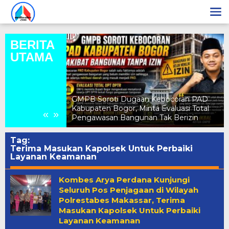
Lewati
ke
konten
BERITA
UTAMA
a Nadiya
Gunung Sari
GMPB Soroti Dugaan Kebocoran PAD
intang Remaja
Kabupaten Bogor, Minta Evaluasi Total
«
»
t
Pengawasan Bangunan Tak Berizin
Tag:
Terima Masukan Kapolsek Untuk Perbaiki
Layanan Keamanan
Kombes Arya Perdana Kunjungi
Seluruh Pos Penjagaan di Wilayah
Polrestabes Makassar, Terima
Masukan Kapolsek Untuk Perbaiki
Layanan Keamanan