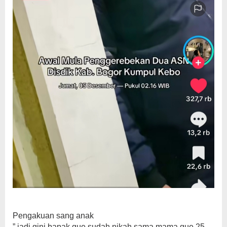
‎Pengakuan sang anak
‎” jadi gini bapak gue sudah nikah sama mama gue 25