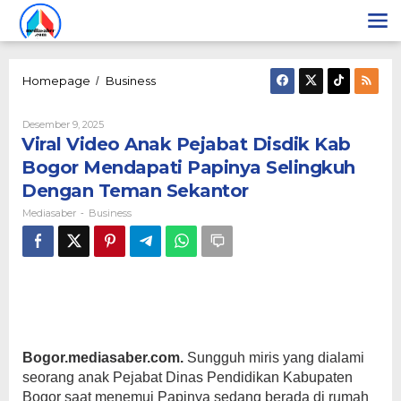
Lewati
ke
konten
‎Viral
Homepage
Business
/
Video
Anak
Oleh
Desember 9, 2025
Pejabat
Mediasaber
‎Viral Video Anak Pejabat Disdik Kab
Disdik
Kab
Bogor Mendapati Papinya Selingkuh
Bogor
Dengan Teman Sekantor‎
Mendapati
Papinya
Mediasaber
Business
-
Selingkuh
Dengan
Teman
Sekantor‎
Bogor.mediasaber.com. ‎
Sungguh miris yang dialami
seorang anak Pejabat Dinas Pendidikan Kabupaten
Bogor saat menemui Papinya sedang berada di rumah