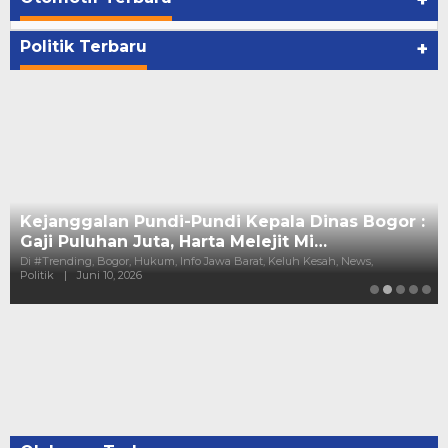
Politik Terbaru
+
Kejanggalan Pundi-Pundi Kepala Dinas Bogor :
Gaji Puluhan Juta, Harta Melejit Mi…
Di #Trending, Bogor, Hukum, Info Jawa Barat, Keluh Kesah, News,
Politik
|
Juni 10, 2026