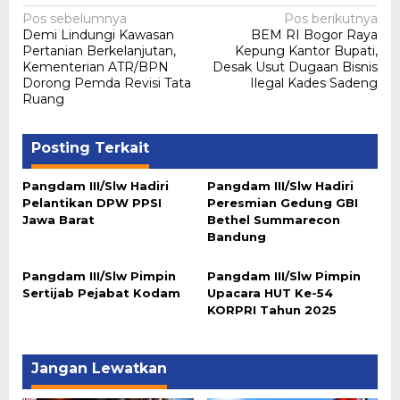
Navigasi
Pos sebelumnya
Pos berikutnya
Demi Lindungi Kawasan
BEM RI Bogor Raya
pos
Pertanian Berkelanjutan,
Kepung Kantor Bupati,
Kementerian ATR/BPN
Desak Usut Dugaan Bisnis
Dorong Pemda Revisi Tata
Ilegal Kades Sadeng
Ruang
Posting Terkait
Pangdam III/Slw Hadiri
Pangdam III/Slw Hadiri
Pelantikan DPW PPSI
Peresmian Gedung GBI
Jawa Barat
Bethel Summarecon
Bandung
Pangdam III/Slw Pimpin
Pangdam III/Slw Pimpin
Sertijab Pejabat Kodam
Upacara HUT Ke-54
KORPRI Tahun 2025
Jangan Lewatkan