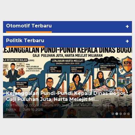
Otomotif Terbaru
+
Politik Terbaru
+
Kejanggalan Pundi-Pundi Kepala Dinas Bogor :
Gaji Puluhan Juta, Harta Melejit Mi…
Di #Trending, Bogor, Hukum, Info Jawa Barat, Keluh Kesah, News,
Politik
|
Juni 10, 2026