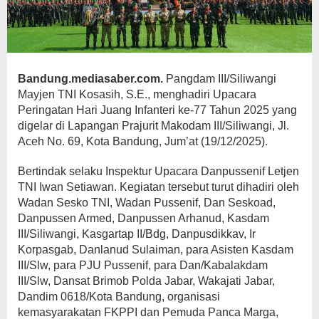
Bandung.mediasaber.com.
Pangdam III/Siliwangi
Mayjen TNI Kosasih, S.E., menghadiri Upacara
Peringatan Hari Juang Infanteri ke-77 Tahun 2025 yang
digelar di Lapangan Prajurit Makodam III/Siliwangi, Jl.
Aceh No. 69, Kota Bandung, Jum’at (19/12/2025).
Bertindak selaku Inspektur Upacara Danpussenif Letjen
TNI Iwan Setiawan. Kegiatan tersebut turut dihadiri oleh
Wadan Sesko TNI, Wadan Pussenif, Dan Seskoad,
Danpussen Armed, Danpussen Arhanud, Kasdam
III/Siliwangi, Kasgartap II/Bdg, Danpusdikkav, Ir
Korpasgab, Danlanud Sulaiman, para Asisten Kasdam
III/Slw, para PJU Pussenif, para Dan/Kabalakdam
III/Slw, Dansat Brimob Polda Jabar, Wakajati Jabar,
Dandim 0618/Kota Bandung, organisasi
kemasyarakatan FKPPI dan Pemuda Panca Marga,