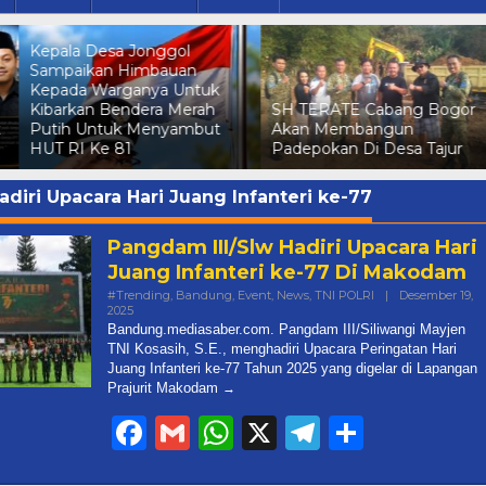
Kepala Desa Jonggol
Sampaikan Himbauan
Kepada Warganya Untuk
Kibarkan Bendera Merah
SH TERATE Cabang Bogor
k
Putih Untuk Menyambut
Akan Membangun
HUT RI Ke 81
Padepokan Di Desa Tajur
adiri Upacara Hari Juang Infanteri ke-77
Pangdam III/Slw Hadiri Upacara Hari
Juang Infanteri ke-77 Di Makodam
#Trending
,
Bandung
,
Event
,
News
,
TNI POLRI
|
Desember 19,
Oleh
2025
Mediasaber
Bandung.mediasaber.com. Pangdam III/Siliwangi Mayjen
TNI Kosasih, S.E., menghadiri Upacara Peringatan Hari
Juang Infanteri ke-77 Tahun 2025 yang digelar di Lapangan
Prajurit Makodam
Facebook
Gmail
WhatsApp
X
Telegram
Share