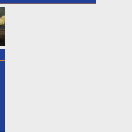
Dalam Rangka Menyambut
HUT RI Ke 81 Kepala Desa
Dukung Putri Daerahnya
Gunungsari Sampaikan
Nadiya Anastasya Kepala
Himbauan Kepada warganya
Desa Gunung Sari Mengikut
Agar Kibarkan Bendera
Acara Miss Bintang Remaja
Merah Putih Secara Serentak
Indonesia 2026 Tersebut